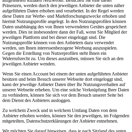
aufgelisteten sozialen Netzwerke. Besuchen Sie eine dieser
Präsenzen, werden durch den jeweiligen Anbieter die unten näher
aufgeführten Daten erhoben und verarbeitet. In der Regel werden
diese Daten zur Werbe- und Marktforschungszwecke erhoben und
hiermit Nutzungsprofile angelegt. In den Nutzungsprofilen können
Daten unabhängig des von Ihnen verwendeten Gerätes gespeichert
werden. Dies ist insbesondere dann der Fall, wenn Sie Mitglied der
jeweiligen Plattform und bei dieser eingeloggt sind. Die
Nutzungsprofile können von den Anbietern dazu verwendet
werden, um Ihnen interessenbezogene Werbung auszuspielen.
Gegen die Erstellung von Nutzerprofilen steht Ihnen ein
Widerrufsrecht zu. Um dieses auszuüben, müssen Sie sich an den
jeweiligen Anbieter wenden.
Wenn Sie einen Account bei einem der unten aufgeführten Anbieter
besitzen und beim Besuch unserer Webseite dort eingeloggt sind,
kann der jeweilige Anbieter Daten über Ihr Nutzungsverhalten auf
unserer Webseite erheben. Um eine solche Verknüpfung Ihrer Daten
zu verhindern, können Sie sich vor dem Besuch unserer Seite bei
dem Dienst des Anbieters ausloggen.
Zu welchem Zweck und in welchem Umfang Daten von dem
Anbieter erhoben werden, können Sie den jeweiligen, im Folgenden
mitgeteilten, Datenschutzerklärungen der Anbieter entnehmen.
Wir möchten Sie darauf hinweisen, dass je nach Sitzland des unten